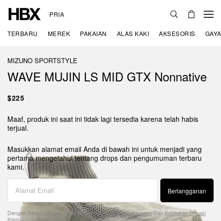
PRIA
TERBARU
MEREK
PAKAIAN
ALAS KAKI
AKSESORIS
GAYA
MIZUNO SPORTSTYLE
WAVE MUJIN LS MID GTX Nonnative
$225
Maaf, produk ini saat ini tidak lagi tersedia karena telah habis
terjual.
Masukkan alamat email Anda di bawah ini untuk menjadi yang
pertama mengetahui tentang drops dan pengumuman terbaru
kami.
Berlangganan
Dengan Berlangganan, Anda Menyetujui
Syarat Penggunaan
Dan
Kebijakan Privasi
Kami.