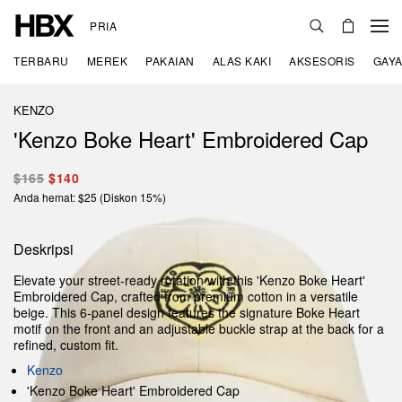
PRIA
TERBARU
MEREK
PAKAIAN
ALAS KAKI
AKSESORIS
GAYA
KENZO
'Kenzo Boke Heart' Embroidered Cap
$165
$140
Anda hemat: $25 (Diskon 15%)
Deskripsi
Elevate your street-ready rotation with this 'Kenzo Boke Heart'
Embroidered Cap, crafted from premium cotton in a versatile
beige. This 6-panel design features the signature Boke Heart
motif on the front and an adjustable buckle strap at the back for a
refined, custom fit.
Kenzo
'Kenzo Boke Heart' Embroidered Cap