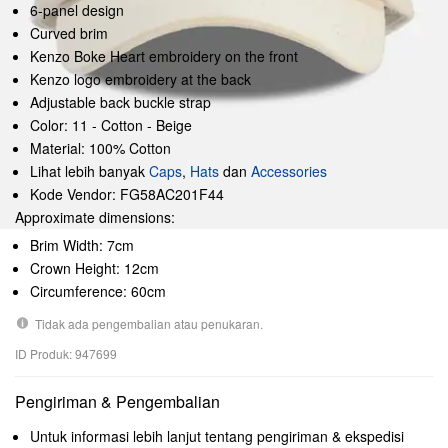
6-panel design
Curved brim
Kenzo Boke Heart embroidery on the front
Kenzo logo embroidery at the back
Adjustable back buckle strap
Color: 11 - Cotton - Beige
Material: 100% Cotton
Lihat lebih banyak
Caps
,
Hats
dan
Accessories
Kode Vendor: FG58AC201F44
Approximate dimensions:
Brim Width: 7cm
Crown Height: 12cm
Circumference: 60cm
Tidak ada pengembalian atau penukaran.
ID Produk: 947699
Pengiriman & Pengembalian
Untuk informasi lebih lanjut tentang pengiriman & ekspedisi