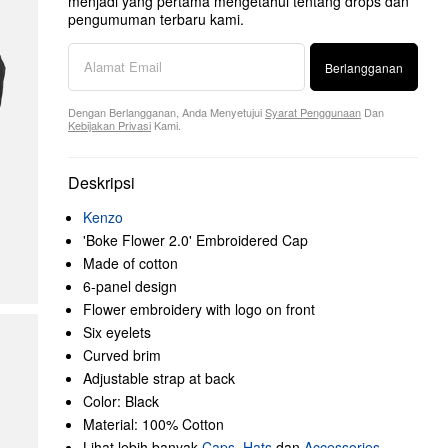
menjadi yang pertama mengetahui tentang drops dan
pengumuman terbaru kami.
Berlangganan
Dengan Berlangganan, Anda Menyetujui
Syarat Penggunaan
Dan
Kebijakan Privasi
Kami.
Deskripsi
Kenzo
'Boke Flower 2.0' Embroidered Cap
Made of cotton
6-panel design
Flower embroidery with logo on front
Six eyelets
Curved brim
Adjustable strap at back
Color: Black
Material: 100% Cotton
Lihat lebih banyak
Caps
,
Hats
dan
Accessories