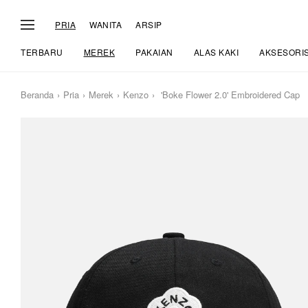
PRIA
WANITA
ARSIP
TERBARU
MEREK
PAKAIAN
ALAS KAKI
AKSESORI
Beranda
Pria
Merek
Kenzo
'Boke Flower 2.0' Embroidered Cap