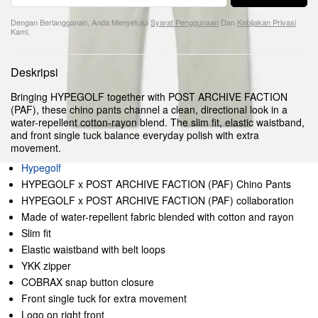
Dengan Berlangganan, Anda Menyetujui
Syarat Penggunaan
Dan
Kebijakan Privasi
Kami.
Deskripsi
Bringing HYPEGOLF together with POST ARCHIVE FACTION
(PAF), these chino pants channel a clean, directional look in a
water-repellent cotton-rayon blend. The slim fit, elastic waistband,
and front single tuck balance everyday polish with extra
movement.
Hypegolf
HYPEGOLF x POST ARCHIVE FACTION (PAF) Chino Pants
HYPEGOLF x POST ARCHIVE FACTION (PAF) collaboration
Made of water-repellent fabric blended with cotton and rayon
Slim fit
Elastic waistband with belt loops
YKK zipper
COBRAX snap button closure
Front single tuck for extra movement
Logo on right front