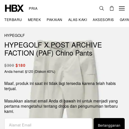
PRIA
TERBARU
MEREK
PAKAIAN
ALAS KAKI
AKSESORIS
GAYA
HYPEGOLF
HYPEGOLF X POST ARCHIVE
FACTION (PAF) Chino Pants
$300
$180
Anda hemat: $120 (Diskon 40%)
Maaf, produk ini saat ini tidak lagi tersedia karena telah habis
terjual.
Masukkan alamat email Anda di bawah ini untuk menjadi yang
pertama mengetahui tentang drops dan pengumuman terbaru
kami.
Berlangganan