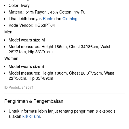
Color: Ivory
Material: 51% Rayon , 45% Cotton, 4% Pu
Lihat lebih banyak
Pants
dan
Clothing
Kode Vendor: HG53PT04
Men
Model wears size M
Model measures: Height 186cm, Chest 34”/86cm, Waist
28”/71cm, Hip 36”/91cm
Women
Model wears size S
Model measures: Height 180cm, Chest 28.3’’/72cm, Waist
22’’/56cm, Hip 35’’/89cm
ID Produk: 948071
Pengiriman & Pengembalian
Untuk informasi lebih lanjut tentang pengiriman & ekspedisi
silakan
klik di sini
.