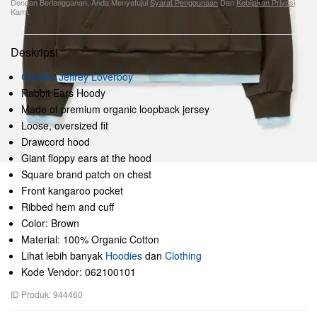
Dengan Berlangganan, Anda Menyetujui
Syarat Penggunaan
Dan
Kebijakan Privasi
Kami.
Deskripsi
Charles Jeffrey Loverboy
Rabbit Ears Hoody
Made of premium organic loopback jersey
Loose, oversized fit
Drawcord hood
Giant floppy ears at the hood
Square brand patch on chest
Front kangaroo pocket
Ribbed hem and cuff
Color: Brown
Material: 100% Organic Cotton
Lihat lebih banyak
Hoodies
dan
Clothing
Kode Vendor: 062100101
ID Produk: 944460