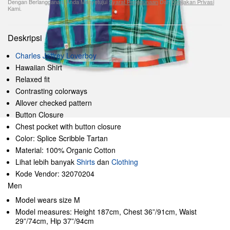
Dengan Berlangganan, Anda Menyetujui
Syarat Penggunaan
Dan
Kebijakan Privasi
Kami.
Deskripsi
Charles Jeffrey Loverboy
Hawaiian Shirt
Relaxed fit
Contrasting colorways
Allover checked pattern
Button Closure
Chest pocket with button closure
Color: Splice Scribble Tartan
Material: 100% Organic Cotton
Lihat lebih banyak
Shirts
dan
Clothing
Kode Vendor: 32070204
Men
Model wears size M
Model measures: Height 187cm, Chest 36”/91cm, Waist
29”/74cm, Hip 37”/94cm