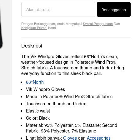
Berlangganan
Dengan Berlangganan, Anda Menyetujui
Syarat Penggunaan
Dan
Kebijakan Privasi
Kami.
Deskripsi
The Vík Windpro Gloves reflect 66°North’s clean,
weather-focused design in Polartec® Wind Pro®
Stretch fabric. A touchscreen thumb and index bring
everyday function to this sleek black pair.
66°North
Vík Windpro Gloves
Made in Polartec® Wind Pro® Stretch fabric
Touchscreen thumb and index
Elastic waist
Color: Black
Material: 95% Polyester, 5% Elastane; Second
Fabric: 93% Polyester, 7% Elastane
Lihat lebih banyak
Gloves
dan
Accessories