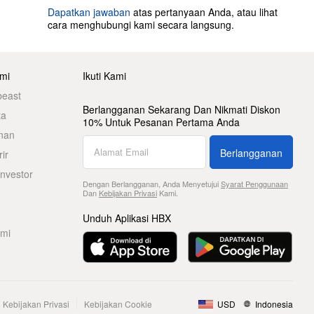
Dapatkan jawaban
atas pertanyaan Anda, atau lihat
cara menghubungi kami secara langsung.
mi
Ikuti Kami
beast
Berlangganan Sekarang Dan Nikmati Diskon
ta
10% Untuk Pesanan Pertama Anda
nan
Berlangganan
ir
nvestor
Dengan Berlangganan, Anda Menyetujui
Syarat Penggunaan
Dan
Kebijakan Privasi
Kami.
Unduh Aplikasi HBX
ami
Kebijakan Privasi
Kebijakan Cookie
USD
Indonesia