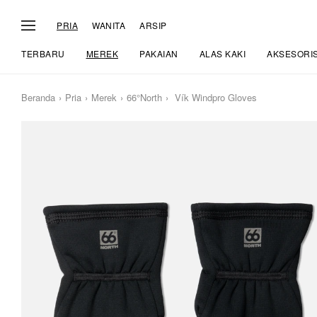
PRIA
WANITA
ARSIP
TERBARU
MEREK
PAKAIAN
ALAS KAKI
AKSESORI
Beranda
Pria
Merek
66°North
Vík Windpro Gloves