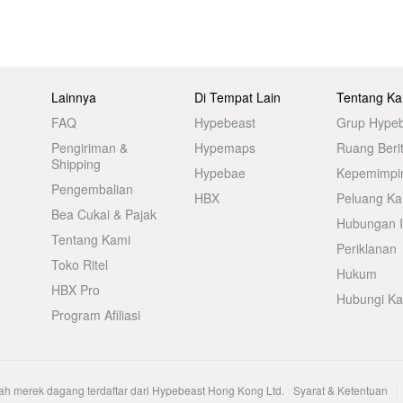
Lainnya
Di Tempat Lain
Tentang Ka
FAQ
Hypebeast
Grup Hype
Pengiriman &
Hypemaps
Ruang Beri
Shipping
Hypebae
Kepemimpi
Pengembalian
HBX
Peluang Kar
Bea Cukai & Pajak
Hubungan I
Tentang Kami
Periklanan
Toko Ritel
Hukum
HBX Pro
Hubungi K
Program Afiliasi
h merek dagang terdaftar dari Hypebeast Hong Kong Ltd.
Syarat & Ketentuan