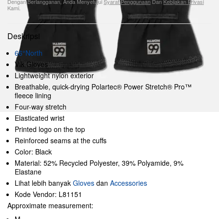
Dengan Berlangganan, Anda Menyetujui
Syarat Penggunaan
Dan
Kebijakan Privasi
Kami.
Deskripsi
66°North
Vík Gloves
Lightweight nylon exterior
Breathable, quick-drying Polartec® Power Stretch® Pro™
fleece lining
Four-way stretch
Elasticated wrist
Printed logo on the top
Reinforced seams at the cuffs
Color: Black
Material: 52% Recycled Polyester, 39% Polyamide, 9%
Elastane
Lihat lebih banyak
Gloves
dan
Accessories
Kode Vendor: L81151
Approximate measurement: