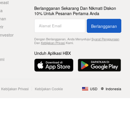
beast
Berlangganan Sekarang Dan Nikmati Diskon
ta
10% Untuk Pesanan Pertama Anda
nan
Berlangganan
ir
nvestor
Dengan Berlangganan, Anda Menyetujui
Syarat Penggunaan
Dan
Kebijakan Privasi
Kami.
Unduh Aplikasi HBX
ami
Kebijakan Privasi
Kebijakan Cookie
USD
Indonesia