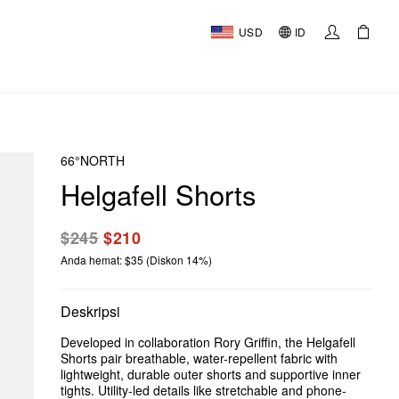
USD
ID
66°NORTH
Helgafell Shorts
$245
$210
Anda hemat: $35 (Diskon 14%)
Deskripsi
Developed in collaboration Rory Griffin, the Helgafell
Shorts pair breathable, water-repellent fabric with
lightweight, durable outer shorts and supportive inner
tights. Utility-led details like stretchable and phone-