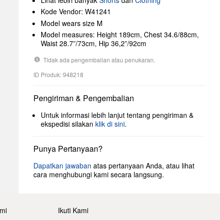
Lihat lebih banyak
Shorts
dan
Clothing
Kode Vendor: W41241
Model wears size M
Model measures: Height 189cm, Chest 34.6/88cm,
Waist 28.7”/73cm, Hip 36,2”/92cm
Tidak ada pengembalian atau penukaran.
ID Produk: 948218
Pengiriman & Pengembalian
Untuk informasi lebih lanjut tentang pengiriman &
ekspedisi silakan
klik di sini
.
Punya Pertanyaan?
Dapatkan jawaban
atas pertanyaan Anda, atau lihat
cara menghubungi kami secara langsung.
mi
Ikuti Kami