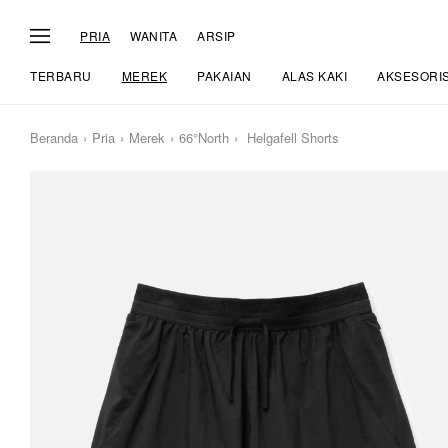
PRIA
WANITA
ARSIP
TERBARU
MEREK
PAKAIAN
ALAS KAKI
AKSESORI
Beranda
Pria
Merek
66°North
Helgafell Shorts