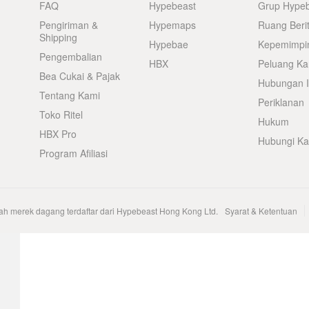
FAQ
Hypebeast
Grup Hype
Pengiriman &
Hypemaps
Ruang Beri
Shipping
Hypebae
Kepemimpi
Pengembalian
HBX
Peluang Kar
Bea Cukai & Pajak
Hubungan I
Tentang Kami
Periklanan
Toko Ritel
Hukum
HBX Pro
Hubungi K
Program Afiliasi
h merek dagang terdaftar dari Hypebeast Hong Kong Ltd.
Syarat & Ketentuan