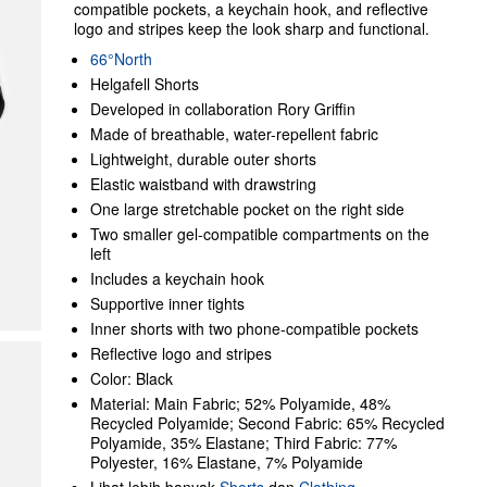
compatible pockets, a keychain hook, and reflective
logo and stripes keep the look sharp and functional.
66°North
Helgafell Shorts
Developed in collaboration Rory Griffin
Made of breathable, water-repellent fabric
Lightweight, durable outer shorts
Elastic waistband with drawstring
One large stretchable pocket on the right side
Two smaller gel-compatible compartments on the
left
Includes a keychain hook
Supportive inner tights
Inner shorts with two phone-compatible pockets
Reflective logo and stripes
Color: Black
Material: Main Fabric; 52% Polyamide, 48%
Recycled Polyamide; Second Fabric: 65% Recycled
Polyamide, 35% Elastane; Third Fabric: 77%
Polyester, 16% Elastane, 7% Polyamide