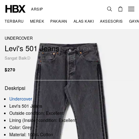
ARSIP
TERBARU
MEREK
PAKAIAN
ALAS KAKI
AKSESORIS
GAYA
UNDERCOVER
Levi's 501 Jeans
Sangat Baik
$270
Deskripsi
Undercover
Levi's 501 Jeans
Outside condition: Excellent
Lining (Inside) condition: Excellent
Color: Grey
Material: 100% Cotton