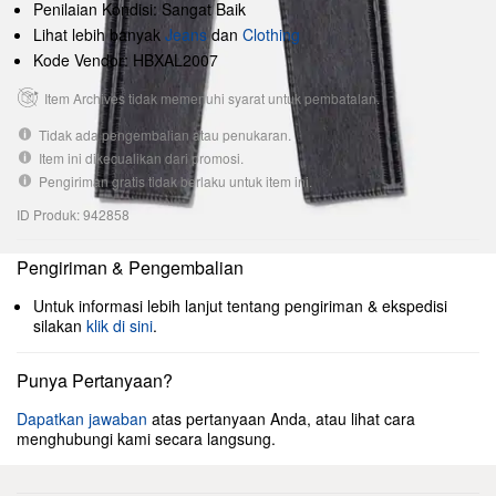
Penilaian Kondisi: Sangat Baik
Lihat lebih banyak
Jeans
dan
Clothing
Kode Vendor: HBXAL2007
Item Archives tidak memenuhi syarat untuk pembatalan.
Tidak ada pengembalian atau penukaran.
Item ini dikecualikan dari promosi.
Pengiriman gratis tidak berlaku untuk item ini.
ID Produk: 942858
Pengiriman & Pengembalian
Untuk informasi lebih lanjut tentang pengiriman & ekspedisi
silakan
klik di sini
.
Punya Pertanyaan?
Dapatkan jawaban
atas pertanyaan Anda, atau lihat cara
menghubungi kami secara langsung.