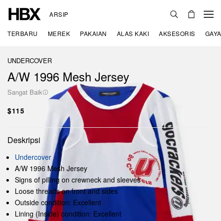
ARSIP
TERBARU
MEREK
PAKAIAN
ALAS KAKI
AKSESORIS
GAYA
UNDERCOVER
A/W 1996 Mesh Jersey
Sangat Baik
$115
Deskripsi
Undercover
A/W 1996 Mesh Jersey
Signs of pilling on crewneck and sleeves
Loose threads on front and sides
Outside condition: Excellent
Lining (Inside) condition: Excellent