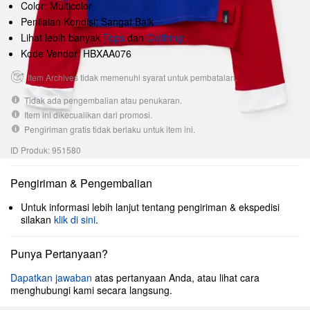
Color: Multicolor
Penilaian Kondisi: Sangat Baik
Lihat lebih banyak
Tops
dan
Clothing
Kode Vendor: HBXAA076
Item Archives tidak memenuhi syarat untuk pembatalan.
Tidak ada pengembalian atau penukaran.
Item ini dikecualikan dari promosi.
Pengiriman gratis tidak berlaku untuk item ini.
ID Produk: 951580
Pengiriman & Pengembalian
Untuk informasi lebih lanjut tentang pengiriman & ekspedisi
silakan
klik di sini
.
Punya Pertanyaan?
Dapatkan jawaban
atas pertanyaan Anda, atau lihat cara
menghubungi kami secara langsung.