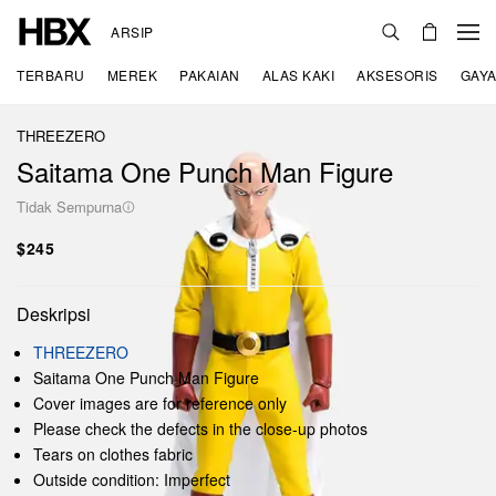
ARSIP
TERBARU
MEREK
PAKAIAN
ALAS KAKI
AKSESORIS
GAYA
THREEZERO
Saitama One Punch Man Figure
Tidak Sempurna
$245
Deskripsi
THREEZERO
Saitama One Punch Man Figure
Cover images are for reference only
Please check the defects in the close-up photos
Tears on clothes fabric
Outside condition: Imperfect