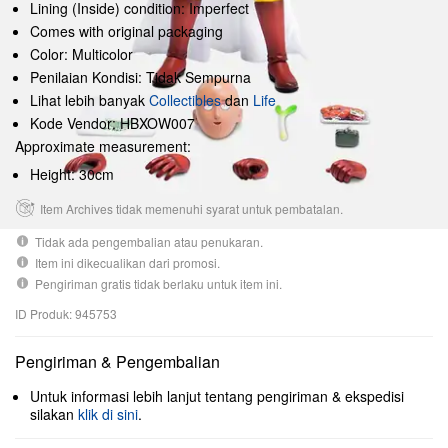
Lining (Inside) condition: Imperfect
Comes with original packaging
Color: Multicolor
Penilaian Kondisi: Tidak Sempurna
Lihat lebih banyak
Collectibles
dan
Life
Kode Vendor: HBXOW007
Approximate measurement:
Height: 30cm
Item Archives tidak memenuhi syarat untuk pembatalan.
Tidak ada pengembalian atau penukaran.
Item ini dikecualikan dari promosi.
Pengiriman gratis tidak berlaku untuk item ini.
ID Produk: 945753
Pengiriman & Pengembalian
Untuk informasi lebih lanjut tentang pengiriman & ekspedisi
silakan
klik di sini
.