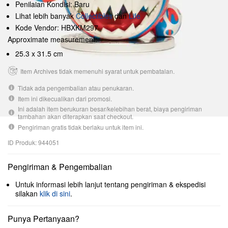
Penilaian Kondisi: Baru
Lihat lebih banyak
Collectibles
dan
Life
Kode Vendor: HBXKM297
Approximate measurement:
25.3 x 31.5 cm
Item Archives tidak memenuhi syarat untuk pembatalan.
Tidak ada pengembalian atau penukaran.
Item ini dikecualikan dari promosi.
Ini adalah item berukuran besar/kelebihan berat, biaya pengiriman
tambahan akan diterapkan saat checkout.
Pengiriman gratis tidak berlaku untuk item ini.
ID Produk: 944051
Pengiriman & Pengembalian
Untuk informasi lebih lanjut tentang pengiriman & ekspedisi
silakan
klik di sini
.
Punya Pertanyaan?