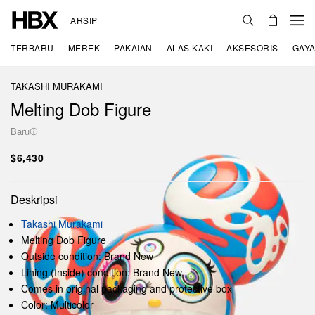
ARSIP
TERBARU
MEREK
PAKAIAN
ALAS KAKI
AKSESORIS
GAYA
TAKASHI MURAKAMI
Melting Dob Figure
Baru
$6,430
Deskripsi
Takashi Murakami
Melting Dob Figure
Outside condition: Brand New
Lining (Inside) condition: Brand New
Comes in original packaging and protective box
Color: Multicolor