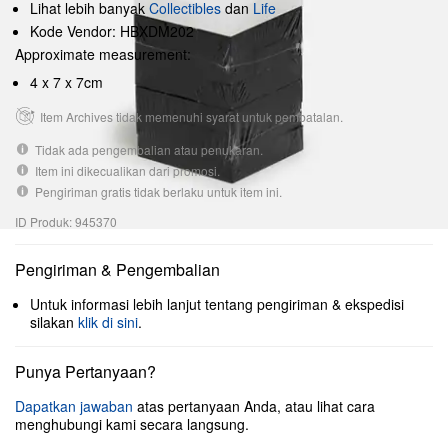
Lihat lebih banyak
Collectibles
dan
Life
Kode Vendor: HBXDM202
Approximate measurement:
4 x 7 x 7cm
Item Archives tidak memenuhi syarat untuk pembatalan.
Tidak ada pengembalian atau penukaran.
Item ini dikecualikan dari promosi.
Pengiriman gratis tidak berlaku untuk item ini.
ID Produk: 945370
Pengiriman & Pengembalian
Untuk informasi lebih lanjut tentang pengiriman & ekspedisi
silakan
klik di sini
.
Punya Pertanyaan?
Dapatkan jawaban
atas pertanyaan Anda, atau lihat cara
menghubungi kami secara langsung.