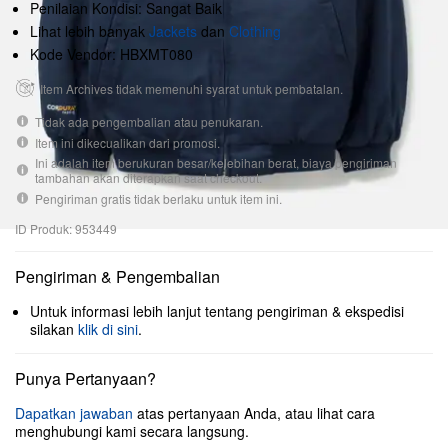
Penilaian Kondisi: Sangat Baik
Lihat lebih banyak
Jackets
dan
Clothing
Kode Vendor: HBXMT080
Item Archives tidak memenuhi syarat untuk pembatalan.
Tidak ada pengembalian atau penukaran.
Item ini dikecualikan dari promosi.
Ini adalah item berukuran besar/kelebihan berat, biaya pengiriman
tambahan akan diterapkan saat checkout.
Pengiriman gratis tidak berlaku untuk item ini.
ID Produk: 953449
Pengiriman & Pengembalian
Untuk informasi lebih lanjut tentang pengiriman & ekspedisi
silakan
klik di sini
.
Punya Pertanyaan?
Dapatkan jawaban
atas pertanyaan Anda, atau lihat cara
menghubungi kami secara langsung.