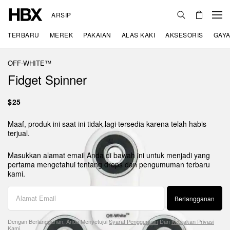
ARSIP
TERBARU
MEREK
PAKAIAN
ALAS KAKI
AKSESORIS
GAYA
OFF-WHITE™
Fidget Spinner
$25
Maaf, produk ini saat ini tidak lagi tersedia karena telah habis
terjual.
Masukkan alamat email Anda di bawah ini untuk menjadi yang
pertama mengetahui tentang drops dan pengumuman terbaru
kami.
Berlangganan
Dengan Berlangganan, Anda Menyetujui
Syarat Penggunaan
Dan
Kebijakan Privasi
Kami.