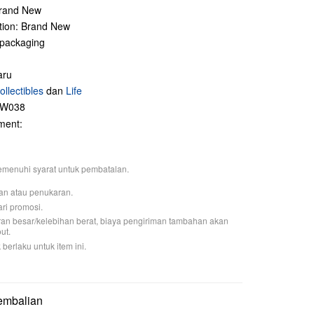
Brand New
ition: Brand New
 packaging
aru
ollectibles
dan
Life
OW038
ment:
memenuhi syarat untuk pembatalan.
an atau penukaran.
ari promosi.
uran besar/kelebihan berat, biaya pengiriman tambahan akan
ut.
 berlaku untuk item ini.
embalian