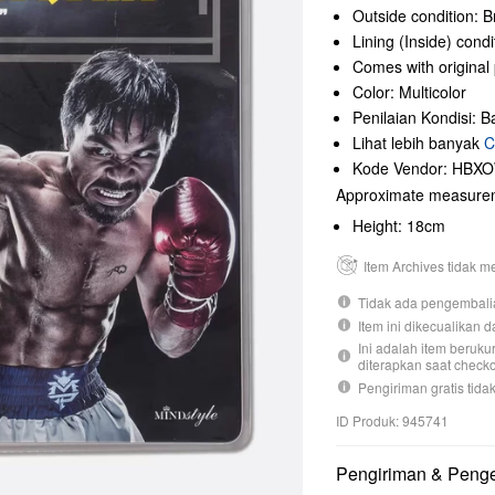
Outside condition: 
Lining (Inside) cond
Comes with original
Color: Multicolor
Penilaian Kondisi: B
Lihat lebih banyak
C
Kode Vendor: HBX
Approximate measure
Height: 18cm
Item Archives tidak 
Tidak ada pengembali
Item ini dikecualikan d
Ini adalah item beruk
diterapkan saat checko
Pengiriman gratis tidak
ID Produk: 945741
Pengiriman & Peng