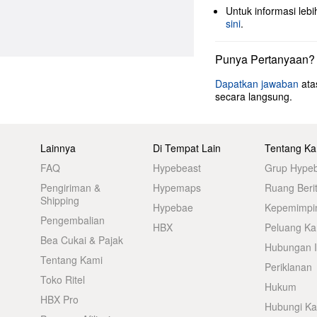
Untuk informasi lebi
sini
.
Punya Pertanyaan?
Dapatkan jawaban
ata
secara langsung.
Lainnya
Di Tempat Lain
Tentang Ka
FAQ
Hypebeast
Grup Hype
Pengiriman &
Hypemaps
Ruang Beri
Shipping
Hypebae
Kepemimpi
Pengembalian
HBX
Peluang Kar
Bea Cukai & Pajak
Hubungan I
Tentang Kami
Periklanan
Toko Ritel
Hukum
HBX Pro
Hubungi K