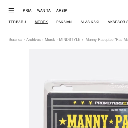
PRIA
WANITA
ARSIP
TERBARU
MEREK
PAKAIAN
ALAS KAKI
AKSESORI
Beranda
Archives
Merek
MINDSTYLE
Manny Pacquiao "Pac-Ma