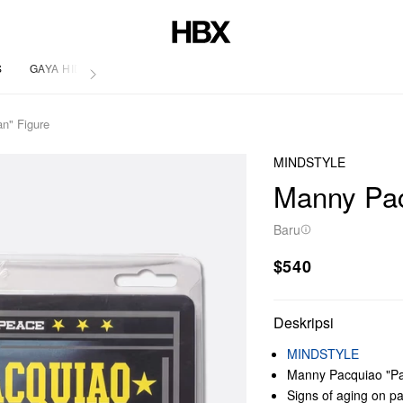
S
GAYA HIDUP
n" Figure
MINDSTYLE
Manny Pac
Baru
$540
Deskripsi
MINDSTYLE
Manny Pacquiao "Pa
Signs of aging on p