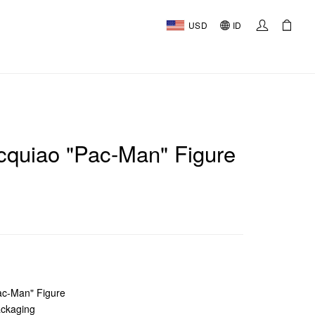
USD
ID
quiao "Pac-Man" Figure
c-Man" Figure
ackaging