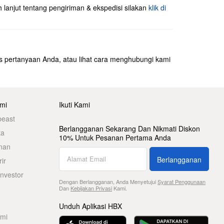
h lanjut tentang pengiriman & ekspedisi silakan
klik di
s pertanyaan Anda, atau lihat cara menghubungi kami
mi
Ikuti Kami
beast
Berlangganan Sekarang Dan Nikmati Diskon
ta
10% Untuk Pesanan Pertama Anda
nan
Berlangganan
ir
nvestor
Dengan Berlangganan, Anda Menyetujui
Syarat Penggunaan
Dan
Kebijakan Privasi
Kami.
Unduh Aplikasi HBX
ami