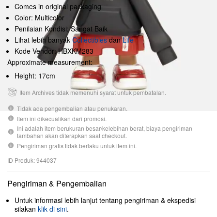
Comes in original packaging
Color: Multicolor
Penilaian Kondisi: Sangat Baik
Lihat lebih banyak
Collectibles
dan
Life
Kode Vendor: HBXKM283
Approximate measurement:
Height: 17cm
Item Archives tidak memenuhi syarat untuk pembatalan.
Tidak ada pengembalian atau penukaran.
Item ini dikecualikan dari promosi.
Ini adalah item berukuran besar/kelebihan berat, biaya pengiriman
tambahan akan diterapkan saat checkout.
Pengiriman gratis tidak berlaku untuk item ini.
ID Produk: 944037
Pengiriman & Pengembalian
Untuk informasi lebih lanjut tentang pengiriman & ekspedisi
silakan
klik di sini
.