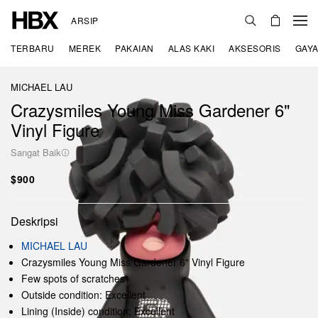
ARSIP
TERBARU
MEREK
PAKAIAN
ALAS KAKI
AKSESORIS
GAYA
MICHAEL LAU
Crazysmiles Young Miss Gardener 6"
Vinyl Figure
Sangat Baik
$900
Deskripsi
MICHAEL LAU
Crazysmiles Young Miss Gardener 6" Vinyl Figure
Few spots of scratches
Outside condition: Excellent
Lining (Inside) condition: Excellent