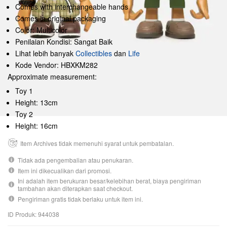
Comes with interchangeable hands
Comes in original packaging
Color: Multicolor
Penilaian Kondisi: Sangat Baik
Lihat lebih banyak
Collectibles
dan
Life
Kode Vendor: HBXKM282
Approximate measurement:
Toy 1
Height: 13cm
Toy 2
Height: 16cm
Item Archives tidak memenuhi syarat untuk pembatalan.
Tidak ada pengembalian atau penukaran.
Item ini dikecualikan dari promosi.
Ini adalah item berukuran besar/kelebihan berat, biaya pengiriman
tambahan akan diterapkan saat checkout.
Pengiriman gratis tidak berlaku untuk item ini.
ID Produk: 944038