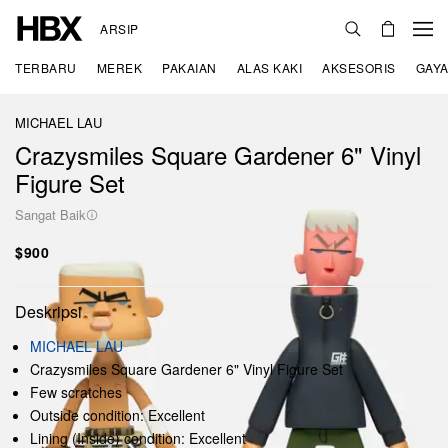
ARSIP
TERBARU
MEREK
PAKAIAN
ALAS KAKI
AKSESORIS
GAYA
MICHAEL LAU
Crazysmiles Square Gardener 6" Vinyl
Figure Set
Sangat Baik
$900
Deskripsi
MICHAEL LAU
Crazysmiles Square Gardener 6" Vinyl Figure Set
Few scratches
Outside condition: Excellent
Lining (Inside) condition: Excellent