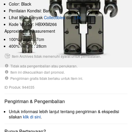
Color: Black
Penilaian Kondisi: Baru
Lihat lebih banyak
Collectibles
dan
Life
Kode Vendor: HBXKM266
Approximate measurement
100% Height : 7cm
400% Height : 28cm
Item Archives tidak memenuhi syarat untuk pembatalan.
Tidak ada pengembalian atau penukaran.
Item ini dikecualikan dari promosi.
Pengiriman gratis tidak berlaku untuk item ini.
ID Produk: 944035
Pengiriman & Pengembalian
Untuk informasi lebih lanjut tentang pengiriman & ekspedisi
silakan
klik di sini
.
Punya Pertanyaan?