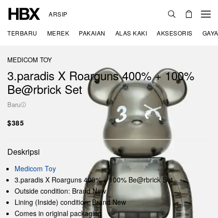
ARSIP
TERBARU
MEREK
PAKAIAN
ALAS KAKI
AKSESORIS
GAYA
MEDICOM TOY
3.paradis X Roarguns 400% + 100%
Be@rbrick Set
Baru
$385
Deskripsi
Medicom Toy
3.paradis X Roarguns 400% + 100% Be@rbrick Set
Outside condition: Brand New
Lining (Inside) condition: Brand New
Comes in original packaging