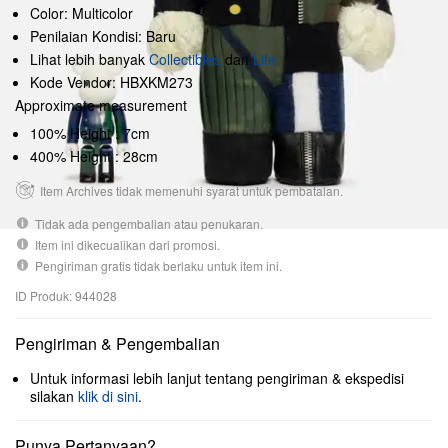
Color: Multicolor
Penilaian Kondisi: Baru
Lihat lebih banyak
Collectibles
dan
Life
Kode Vendor: HBXKM273
Approximate measurement
100% Height : 7cm
400% Height : 28cm
Item Archives tidak memenuhi syarat untuk pembatalan.
Tidak ada pengembalian atau penukaran.
Item ini dikecualikan dari promosi.
Pengiriman gratis tidak berlaku untuk item ini.
ID Produk: 944028
Pengiriman & Pengembalian
Untuk informasi lebih lanjut tentang pengiriman & ekspedisi
silakan
klik di sini
.
Punya Pertanyaan?