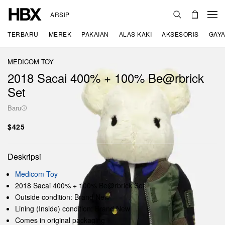
ARSIP
TERBARU
MEREK
PAKAIAN
ALAS KAKI
AKSESORIS
GAYA
MEDICOM TOY
2018 Sacai 400% + 100% Be@rbrick
Set
Baru
$425
Deskripsi
Medicom Toy
2018 Sacai 400% + 100% Be@rbrick Set
Outside condition: Brand New
Lining (Inside) condition: Brand New
Comes in original packaging