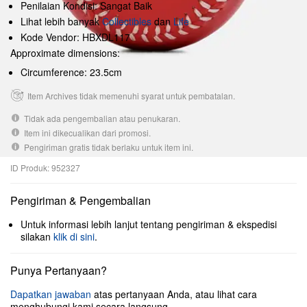
Penilaian Kondisi: Sangat Baik
Lihat lebih banyak
Collectibles
dan
Life
Kode Vendor: HBXDL117
Approximate dimensions:
Circumference: 23.5cm
Item Archives tidak memenuhi syarat untuk pembatalan.
Tidak ada pengembalian atau penukaran.
Item ini dikecualikan dari promosi.
Pengiriman gratis tidak berlaku untuk item ini.
ID Produk: 952327
Pengiriman & Pengembalian
Untuk informasi lebih lanjut tentang pengiriman & ekspedisi
silakan
klik di sini
.
Punya Pertanyaan?
Dapatkan jawaban
atas pertanyaan Anda, atau lihat cara
menghubungi kami secara langsung.