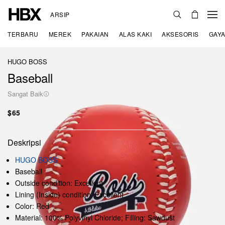
ARSIP
TERBARU
MEREK
PAKAIAN
ALAS KAKI
AKSESORIS
GAYA
HUGO BOSS
Baseball
Sangat Baik
$65
Deskripsi
HUGO BOSS
Baseball
Outside condition: Excellent
Lining (Inside) condition: Excellent
Color: Red
Material: 100% Polyvinyl Chloride; Filling: Sawdust