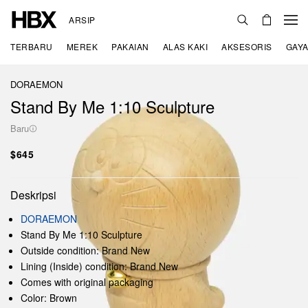
ARSIP
TERBARU
MEREK
PAKAIAN
ALAS KAKI
AKSESORIS
GAYA
DORAEMON
Stand By Me 1:10 Sculpture
Baru
$645
Deskripsi
DORAEMON
Stand By Me 1:10 Sculpture
Outside condition: Brand New
Lining (Inside) condition: Brand New
Comes with original packaging
Color: Brown