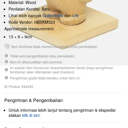
Material: Wood
Penilaian Kondisi: Baru
Lihat lebih banyak
Collectibles
dan
Life
Kode Vendor: HBXKM323
Approximate measurement:
13 × 9 × 9cm
Item Archives tidak memenuhi syarat untuk pembatalan.
Tidak ada pengembalian atau penukaran.
Item ini dikecualikan dari promosi.
Ini adalah item berukuran besar/kelebihan berat, biaya pengiriman
tambahan akan diterapkan saat checkout.
Pengiriman gratis tidak berlaku untuk item ini.
ID Produk: 944095
Pengiriman & Pengembalian
Untuk informasi lebih lanjut tentang pengiriman & ekspedisi
silakan
klik di sini
.