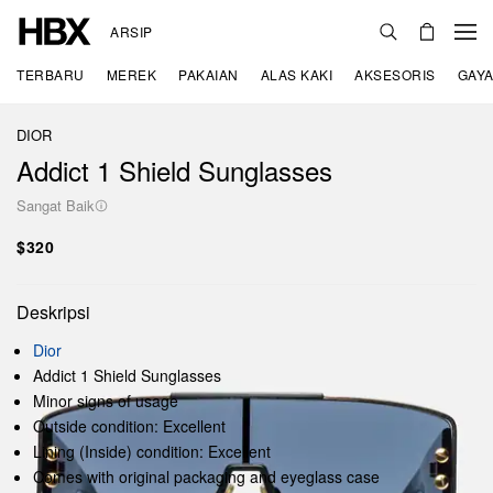
ARSIP
TERBARU
MEREK
PAKAIAN
ALAS KAKI
AKSESORIS
GAYA
DIOR
Addict 1 Shield Sunglasses
Sangat Baik
$320
Deskripsi
Dior
Addict 1 Shield Sunglasses
Minor signs of usage
Outside condition: Excellent
Lining (Inside) condition: Excellent
Comes with original packaging and eyeglass case