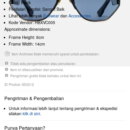
Color: Black
Penilaian Kondisi: Sangat Baik
Lihat lebih banyak
Eyewear
dan
Accessories
Kode Vendor: HBXVC005
Approximate dimensions:
Frame Height: 6cm
Frame Width: 14cm
Item Archives tidak memenuhi syarat untuk pembatalan.
Tidak ada pengembalian atau penukaran.
Item ini dikecualikan dari promosi.
Pengiriman gratis tidak berlaku untuk item ini.
ID Produk: 953212
Pengiriman & Pengembalian
Untuk informasi lebih lanjut tentang pengiriman & ekspedisi
silakan
klik di sini
.
Punya Pertanyaan?