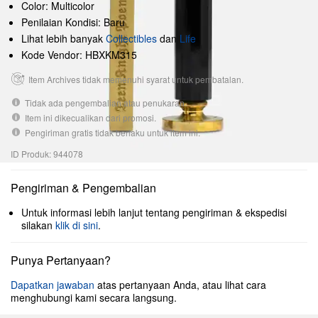
Color: Multicolor
Penilaian Kondisi: Baru
Lihat lebih banyak
Collectibles
dan
Life
Kode Vendor: HBXKM315
Item Archives tidak memenuhi syarat untuk pembatalan.
Tidak ada pengembalian atau penukaran.
Item ini dikecualikan dari promosi.
Pengiriman gratis tidak berlaku untuk item ini.
ID Produk: 944078
Pengiriman & Pengembalian
Untuk informasi lebih lanjut tentang pengiriman & ekspedisi
silakan
klik di sini
.
Punya Pertanyaan?
Dapatkan jawaban
atas pertanyaan Anda, atau lihat cara
menghubungi kami secara langsung.