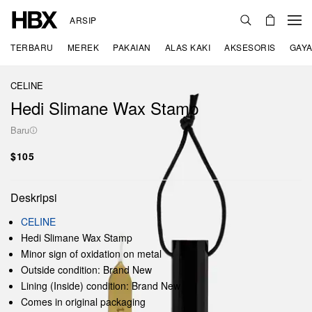
ARSIP
TERBARU
MEREK
PAKAIAN
ALAS KAKI
AKSESORIS
GAYA
CELINE
Hedi Slimane Wax Stamp
Baru
$105
Deskripsi
CELINE
Hedi Slimane Wax Stamp
Minor sign of oxidation on metal
Outside condition: Brand New
Lining (Inside) condition: Brand New
Comes in original packaging