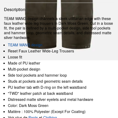
Description
TEAM WANG design channels a sleek utilitarian edge with these
faux leather wide-leg trousers in Dark Moss Green. Cut in a loose
fit, the pair is defined by a multi-pocket design, side tool pockets
and hammer loop, geometric seam details, and distressed matte
silver hardware.
TEAM WANG design
Reset Faux Leather Wide-Leg Trousers
Loose fit
Made of PU leather
Multi-pocket design
Side tool pockets and hammer loop
Studs at pockets and geometric seam details
PU leather tab with D-ring on the left waistband
"TWD" leather patch at back waistband
Distressed matte silver eyelets and metal hardware
Color: Dark Moss Green
Matière : 100% Polyester (Except For Coating)
Voir plus de
Pants
et
Clothing