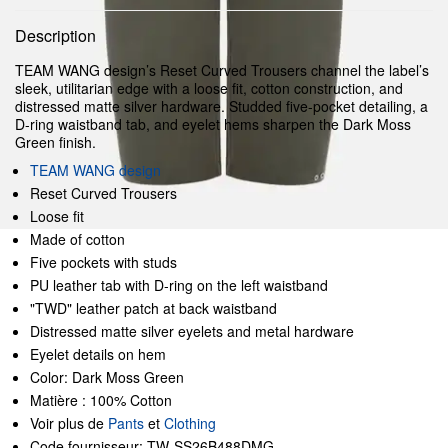
Description
TEAM WANG design’s Reset Curved Trousers channel the label’s
sleek, utilitarian edge with a loose fit, cotton construction, and
distressed matte silver hardware. Studded five-pocket detailing, a
D-ring waistband tab, and eyelet hems sharpen the Dark Moss
Green finish.
TEAM WANG design
Reset Curved Trousers
Loose fit
Made of cotton
Five pockets with studs
PU leather tab with D-ring on the left waistband
"TWD" leather patch at back waistband
Distressed matte silver eyelets and metal hardware
Eyelet details on hem
Color: Dark Moss Green
Matière : 100% Cotton
Voir plus de
Pants
et
Clothing
Code fournisseur: TW-SS26B488DMG