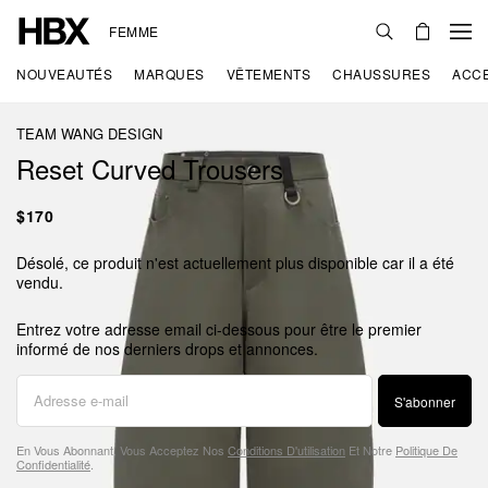
FEMME
NOUVEAUTÉS
MARQUES
VÊTEMENTS
CHAUSSURES
ACC
TEAM WANG DESIGN
Reset Curved Trousers
$170
Désolé, ce produit n'est actuellement plus disponible car il a été
vendu.
Entrez votre adresse email ci-dessous pour être le premier
informé de nos derniers drops et annonces.
S'abonner
En Vous Abonnant, Vous Acceptez Nos
Conditions D'utilisation
Et Notre
Politique De
Confidentialité
.