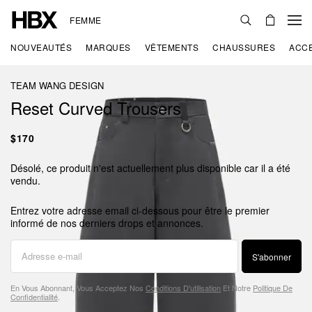
FEMME
NOUVEAUTÉS
MARQUES
VÊTEMENTS
CHAUSSURES
ACC
TEAM WANG DESIGN
Reset Curved Trousers
$170
Désolé, ce produit n'est actuellement plus disponible car il a été
vendu.
Entrez votre adresse email ci-dessous pour être le premier
informé de nos derniers drops et annonces.
S'abonner
En Vous Abonnant, Vous Acceptez Nos
Conditions D'utilisation
Et Notre
Politique De
Confidentialité
.