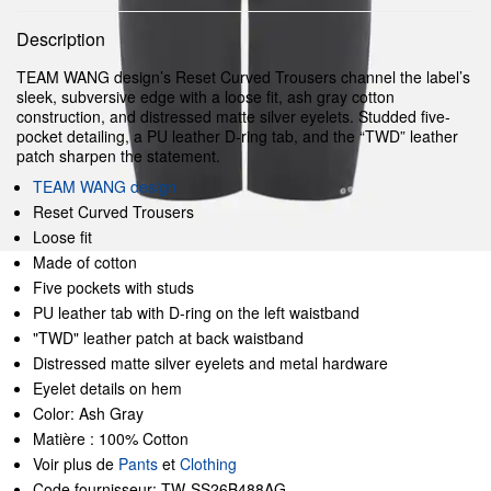
Description
TEAM WANG design’s Reset Curved Trousers channel the label’s
sleek, subversive edge with a loose fit, ash gray cotton
construction, and distressed matte silver eyelets. Studded five-
pocket detailing, a PU leather D-ring tab, and the “TWD” leather
patch sharpen the statement.
TEAM WANG design
Reset Curved Trousers
Loose fit
Made of cotton
Five pockets with studs
PU leather tab with D-ring on the left waistband
"TWD" leather patch at back waistband
Distressed matte silver eyelets and metal hardware
Eyelet details on hem
Color: Ash Gray
Matière : 100% Cotton
Voir plus de
Pants
et
Clothing
Code fournisseur: TW-SS26B488AG