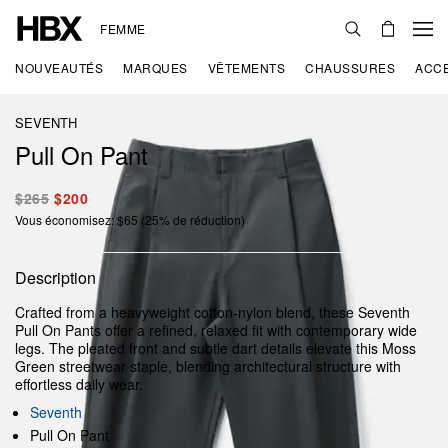
FEMME
NOUVEAUTÉS
MARQUES
VÊTEMENTS
CHAUSSURES
ACC
SEVENTH
Pull On Pant
$265
$200
Vous économisez: $65 (25% de réduction)
Description
Crafted from a heavyweight cotton-nylon blend, these Seventh
Pull On Pants offer a refined, relaxed fit with contemporary wide
legs. The pleated front and subtle dart details elevate this Moss
Green streetwear staple, blending architectural structure with
effortless daily wear.
Seventh
Pull On Pant