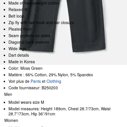
Made of heavyweight cotton
Relaxed fit
Belt loop
Zip fly with two hook and bar closure
Pleated front
Seam pockets on sides
Diagonal back pockets
Wide legs
Dart details
Made in Korea
Color: Moss Green
Matière : 66% Cotton, 29% Nylon, 5% Spandex
Voir plus de
Pants
et
Clothing
Code fournisseur: B250203
Men
Model wears size M
Model measures: Height 189cm, Chest 28.7/73cm, Waist
28.7”/73cm, Hip 36”/91cm
Women