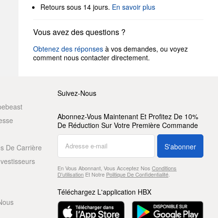
Retours sous 14 jours.
En savoir plus
Vous avez des questions ?
Obtenez des réponses
à vos demandes, ou voyez
comment nous contacter directement.
Suivez-Nous
pebeast
Abonnez-Vous Maintenant Et Profitez De 10%
resse
De Réduction Sur Votre Première Commande
S'abonner
s De Carrière
nvestisseurs
En Vous Abonnant, Vous Acceptez Nos
Conditions
D'utilisation
Et Notre
Politique De Confidentialité
.
Téléchargez L'application HBX
Nous