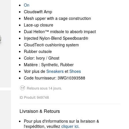
On
Cloudswift Amp
Mesh upper with a cage construction
Lace-up closure
Dual Helion™ midsole to absorb impact
Injected Nylon-Blend Speedboard®
CloudTec® cushioning system
Rubber outsole
Color: Ivory / Ghost
Matière : Synthetic, Rubber
Voir plus de
Sneakers
et
Shoes
Code fournisseur: 3WG10393588
Retours sous 14 jours.
ID Produit: 949748
Livraison & Retours
Pour plus d'informations sur la livraison &
l'expédition, veuillez
cliquer ici
.