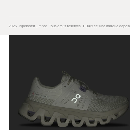
2026
Hypebeast Limited
. Tous droits réservés.
HBX® est une marque déposé