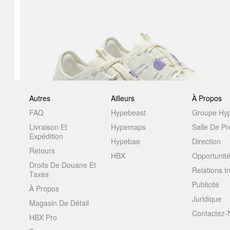
Autres
Ailleurs
À Propos
FAQ
Hypebeast
Groupe Hy
Livraison Et
Hypemaps
Salle De P
Expédition
Hypebae
Direction
Retours
HBX
Opportunité
Droits De Douane Et
Relations I
Taxes
Publicité
À Propos
Juridique
Magasin De Détail
Contactez-
HBX Pro