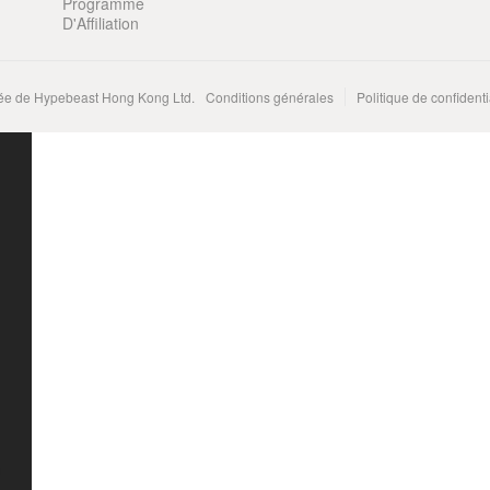
Programme
D'Affiliation
e de Hypebeast Hong Kong Ltd.
Conditions générales
Politique de confidenti