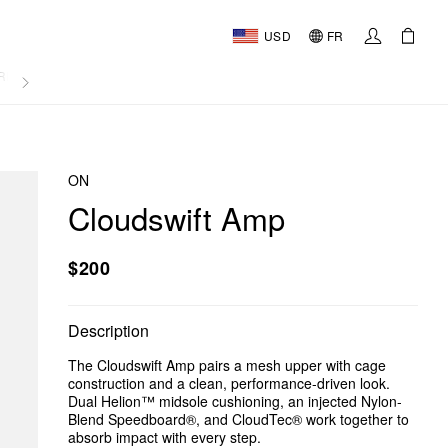
USD
FR
RNAL
ON
Cloudswift Amp
$200
Description
The Cloudswift Amp pairs a mesh upper with cage
construction and a clean, performance-driven look.
Dual Helion™ midsole cushioning, an injected Nylon-
Blend Speedboard®, and CloudTec® work together to
absorb impact with every step.