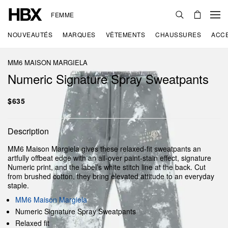
FEMME
NOUVEAUTÉS
MARQUES
VÊTEMENTS
CHAUSSURES
ACC
MM6 MAISON MARGIELA
Numeric Signature Spray Sweatpants
$635
Description
MM6 Maison Margiela gives these relaxed-fit sweatpants an
artfully offbeat edge with an all-over paint-stain effect, signature
Numeric print, and the label’s white stitch line at the back. Cut
from brushed cotton, they bring elevated attitude to an everyday
staple.
MM6 Maison Margiela
Numeric Signature Spray Sweatpants
Relaxed fit