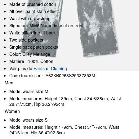
Made of brushed cotton
All-over paint-stain effect
Waist with drawstring
Signature MM6 Numeric print on front
White stitch line at back
Two side pockets
Single back patch pocket
Color: Grey Melange
Matière : 100% Cotton
Voir plus de
Pants
et
Clothing
Code fournisseur: S62KB0263S25337853M
Men
Model wears size M
Model measures: Height 189cm, Chest 34.6/88cm, Waist
28.7”/73cm, Hip 36,2”/92cm
Women
Model wears size S
Model measures: Height 179cm, Chest 31’’/79cm, Waist
24’’/61cm, Hip 36.4’’/92.5cm