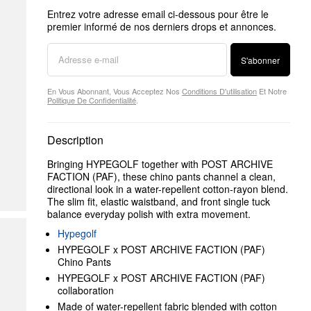
Entrez votre adresse email ci-dessous pour être le
premier informé de nos derniers drops et annonces.
S'abonner
En Vous Abonnant, Vous Acceptez Nos
Conditions D'utilisation
Et Notre
Politique De Confidentialité
.
Description
Bringing HYPEGOLF together with POST ARCHIVE
FACTION (PAF), these chino pants channel a clean,
directional look in a water-repellent cotton-rayon blend.
The slim fit, elastic waistband, and front single tuck
balance everyday polish with extra movement.
Hypegolf
HYPEGOLF x POST ARCHIVE FACTION (PAF)
Chino Pants
HYPEGOLF x POST ARCHIVE FACTION (PAF)
collaboration
Made of water-repellent fabric blended with cotton