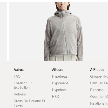
Autres
Ailleurs
À Propos
FAQ
Hypebeast
Groupe Hy
Livraison Et
Hypemaps
Salle De P
Expédition
Hypebae
Direction
Retours
HBX
Opportunité
Droits De Douane Et
Relations I
Taxes