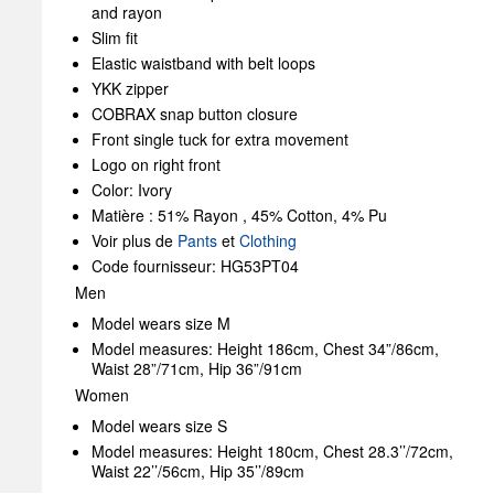
and rayon
Slim fit
Elastic waistband with belt loops
YKK zipper
COBRAX snap button closure
Front single tuck for extra movement
Logo on right front
Color: Ivory
Matière : 51% Rayon , 45% Cotton, 4% Pu
Voir plus de
Pants
et
Clothing
Code fournisseur: HG53PT04
Men
Model wears size M
Model measures: Height 186cm, Chest 34”/86cm,
Waist 28”/71cm, Hip 36”/91cm
Women
Model wears size S
Model measures: Height 180cm, Chest 28.3’’/72cm,
Waist 22’’/56cm, Hip 35’’/89cm