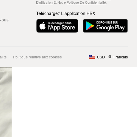
D'utilisation
Et Notre
Politique De Confidentialité
.
Téléchargez L'application HBX
Nous
alité
Politique relative aux cookies
USD
Français