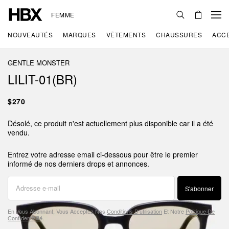
FEMME
NOUVEAUTÉS
MARQUES
VÊTEMENTS
CHAUSSURES
ACC
GENTLE MONSTER
LILIT-01(BR)
$270
Désolé, ce produit n'est actuellement plus disponible car il a été
vendu.
Entrez votre adresse email ci-dessous pour être le premier
informé de nos derniers drops et annonces.
S'abonner
En Vous Abonnant, Vous Acceptez Nos
Conditions D'utilisation
Et Notre
Politique De
Confidentialité
.