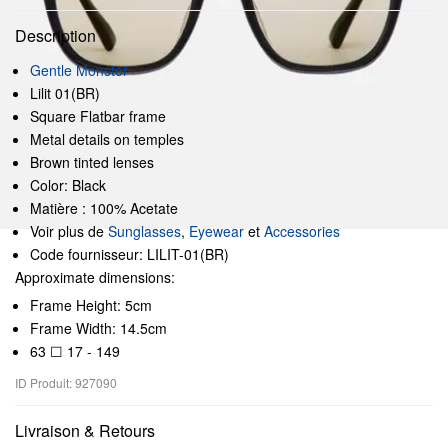
Description
Gentle Monster
Lilit 01(BR)
Square Flatbar frame
Metal details on temples
Brown tinted lenses
Color: Black
Matière : 100% Acetate
Voir plus de
Sunglasses
,
Eyewear
et
Accessories
Code fournisseur: LILIT-01(BR)
Approximate dimensions:
Frame Height: 5cm
Frame Width: 14.5cm
63 ☐ 17 - 149
ID Produit: 927090
Livraison & Retours