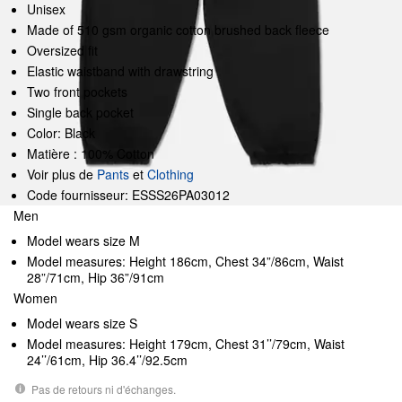
Unisex
Made of 510 gsm organic cotton brushed back fleece
Oversized fit
Elastic waistband with drawstring
Two front pockets
Single back pocket
Color: Black
Matière : 100% Cotton
Voir plus de
Pants
et
Clothing
Code fournisseur: ESSS26PA03012
Men
Model wears size M
Model measures: Height 186cm, Chest 34”/86cm, Waist
28”/71cm, Hip 36”/91cm
Women
Model wears size S
Model measures: Height 179cm, Chest 31’’/79cm, Waist
24’’/61cm, Hip 36.4’’/92.5cm
Pas de retours ni d'échanges.