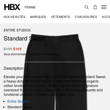
FEMME
NOUVEAUTÉS
MARQUES
VÊTEMENTS
CHAUSSURES
ACC
ENTIRE STUDIOS
Standard Sweat
$135
$105
Vous économisez: $30 (22% de réduction)
Description
Elevate your daily rotation with the Entire Studios Standard Sweat,
a heavy-duty streetwear staple crafted from premium organic
cotton brushed back fleece. Defined by the brand's signature
oversized fit, these unisex pants offer a structural silhouette and
functional utility for a modern, minimalist look.
Entire Studios
Standard Sweat