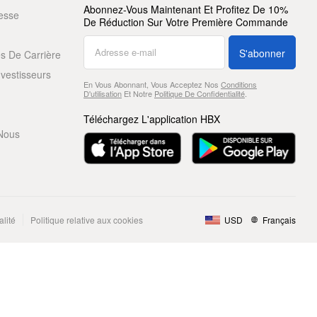
Abonnez-Vous Maintenant Et Profitez De 10%
resse
De Réduction Sur Votre Première Commande
S'abonner
s De Carrière
nvestisseurs
En Vous Abonnant, Vous Acceptez Nos
Conditions
D'utilisation
Et Notre
Politique De Confidentialité
.
Téléchargez L'application HBX
Nous
alité
Politique relative aux cookies
USD
Français