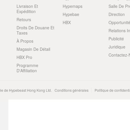
Livraison Et
Hypemaps
Salle De P
Expédition
Hypebae
Direction
Retours
HBX
Opportunité
Droits De Douane Et
Relations I
Taxes
Publicité
À Propos
Juridique
Magasin De Détail
Contactez-
HBX Pro
Programme
D'Affiliation
e de Hypebeast Hong Kong Ltd.
Conditions générales
Politique de confidenti