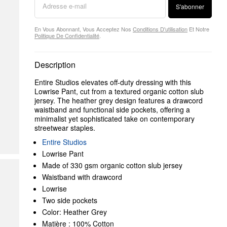
S'abonner
En Vous Abonnant, Vous Acceptez Nos
Conditions D'utilisation
Et Notre
Politique De Confidentialité
.
Description
Entire Studios elevates off-duty dressing with this
Lowrise Pant, cut from a textured organic cotton slub
jersey. The heather grey design features a drawcord
waistband and functional side pockets, offering a
minimalist yet sophisticated take on contemporary
streetwear staples.
Entire Studios
Lowrise Pant
Made of 330 gsm organic cotton slub jersey
Waistband with drawcord
Lowrise
Two side pockets
Color: Heather Grey
Matière : 100% Cotton