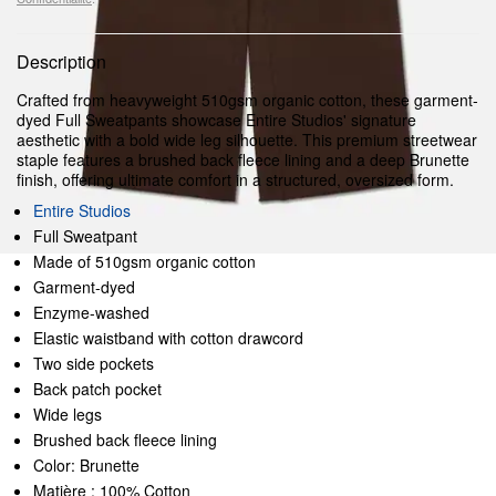
Description
Crafted from heavyweight 510gsm organic cotton, these garment-
dyed Full Sweatpants showcase Entire Studios' signature
aesthetic with a bold wide leg silhouette. This premium streetwear
staple features a brushed back fleece lining and a deep Brunette
finish, offering ultimate comfort in a structured, oversized form.
Entire Studios
Full Sweatpant
Made of 510gsm organic cotton
Garment-dyed
Enzyme-washed
Elastic waistband with cotton drawcord
Two side pockets
Back patch pocket
Wide legs
Brushed back fleece lining
Color: Brunette
Matière : 100% Cotton