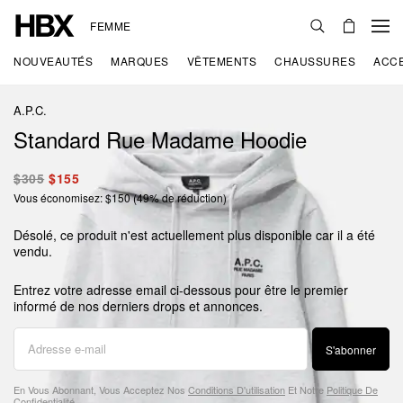
FEMME
NOUVEAUTÉS
MARQUES
VÊTEMENTS
CHAUSSURES
ACC
A.P.C.
Standard Rue Madame Hoodie
$305
$155
Vous économisez: $150 (49% de réduction)
Désolé, ce produit n'est actuellement plus disponible car il a été
vendu.
Entrez votre adresse email ci-dessous pour être le premier
informé de nos derniers drops et annonces.
S'abonner
En Vous Abonnant, Vous Acceptez Nos
Conditions D'utilisation
Et Notre
Politique De
Confidentialité
.