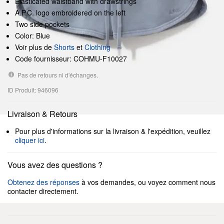
Elasticated waistband with drawstrings
A.P.C. logo embroidered on the left
Two side pockets
Color: Blue
Voir plus de
Shorts
et
Clothing
Code fournisseur: COHMU-F10027
Pas de retours ni d'échanges.
ID Produit: 946096
Livraison & Retours
Pour plus d'informations sur la livraison & l'expédition, veuillez
cliquer ici
.
Vous avez des questions ?
Obtenez des réponses
à vos demandes, ou voyez comment nous
contacter directement.