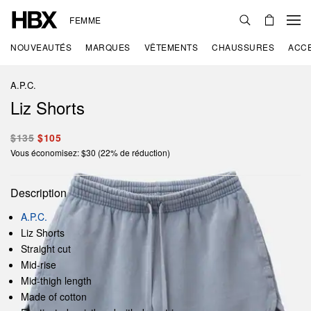
FEMME
NOUVEAUTÉS
MARQUES
VÊTEMENTS
CHAUSSURES
ACC
A.P.C.
Liz Shorts
$135
$105
Vous économisez: $30 (22% de réduction)
Description
A.P.C.
Liz Shorts
Straight cut
Mid-rise
Mid-thigh length
Made of cotton