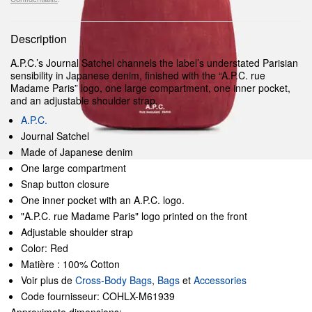
Description
A.P.C.’s Journal Satchel channels the label’s understated Parisian
sensibility in Japanese denim, finished with the “A.P.C. rue
Madame Paris” logo, one large compartment, one inner pocket,
and an adjustable shoulder strap.
A.P.C.
Journal Satchel
Made of Japanese denim
One large compartment
Snap button closure
One inner pocket with an A.P.C. logo.
"A.P.C. rue Madame Paris" logo printed on the front
Adjustable shoulder strap
Color: Red
Matière : 100% Cotton
Voir plus de
Cross-Body Bags
,
Bags
et
Accessories
Code fournisseur: COHLX-M61939