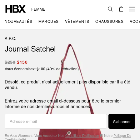
FEMME
NOUVEAUTÉS
MARQUES
VÊTEMENTS
CHAUSSURES
ACC
A.P.C.
Journal Satchel
$250
$150
Vous économisez: $100 (40% de réduction)
Désolé, ce produit n'est actuellement plus disponible car il a été
vendu.
Entrez votre adresse email ci-dessous pour être le premier
informé de nos derniers drops et annonces.
S'abonner
En Vous Abonnant, Vous Acceptez Nos
Conditions D'utilisation
Et Notre
Politique De
Confidentialité
.