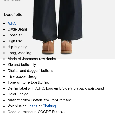
Description
A.P.C.
Clyde Jeans
Loose fit
High rise
Hip-hugging
Long, wide leg
Made of Japanese raw denim
Zip and button fly
"Guitar and dagger" buttons
Five-pocket design
Tone-on-tone topstitching
Denim label with A.P.C. logo embroidery on back waistband
Color: Indigo
Matière : 98% Cotton. 2% Polyurethane
Voir plus de
Jeans
et
Clothing
Code fournisseur: COGDF-F09246