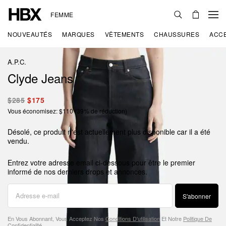
FEMME
NOUVEAUTÉS
MARQUES
VÊTEMENTS
CHAUSSURES
ACC
A.P.C.
Clyde Jeans
$285
$175
Vous économisez: $110 (39% de réduction)
Désolé, ce produit n'est actuellement plus disponible car il a été
vendu.
Entrez votre adresse email ci-dessous pour être le premier
informé de nos derniers drops et annonces.
S'abonner
En Vous Abonnant, Vous Acceptez Nos
Conditions D'utilisation
Et Notre
Politique De
Confidentialité
.