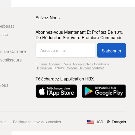
Suivez-Nous
pebeast
Abonnez-Vous Maintenant Et Profitez De 10%
resse
De Réduction Sur Votre Première Commande
S'abonner
s De Carrière
nvestisseurs
En Vous Abonnant, Vous Acceptez Nos
Conditions
D'utilisation
Et Notre
Politique De Confidentialité
.
Téléchargez L'application HBX
Nous
alité
Politique relative aux cookies
USD
Français