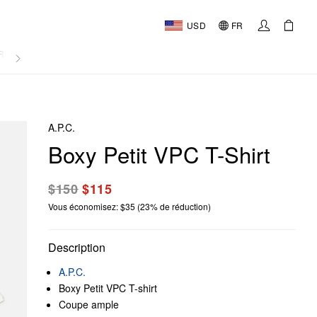
USD
FR
RNAL
A.P.C.
Boxy Petit VPC T-Shirt
$150
$115
Vous économisez: $35 (23% de réduction)
Description
A.P.C.
Boxy Petit VPC T-shirt
Coupe ample