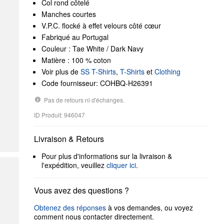
Col rond côtelé
Manches courtes
V.P.C. flocké à effet velours côté cœur
Fabriqué au Portugal
Couleur : Tae White / Dark Navy
Matière : 100 % coton
Voir plus de
SS T-Shirts
,
T-Shirts
et
Clothing
Code fournisseur: COHBQ-H26391
Pas de retours ni d'échanges.
ID Produit: 946047
Livraison & Retours
Pour plus d'informations sur la livraison &
l'expédition, veuillez
cliquer ici
.
Vous avez des questions ?
Obtenez des réponses
à vos demandes, ou voyez
comment nous contacter directement.