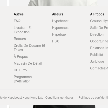
Autres
Ailleurs
À Propos
FAQ
Hypebeast
Groupe Hy
Livraison Et
Hypemaps
Salle De P
Expédition
Hypebae
Direction
Retours
HBX
Opportunité
Droits De Douane Et
Relations I
Taxes
Publicité
À Propos
Juridique
Magasin De Détail
Contactez-
HBX Pro
Programme
D'Affiliation
e de Hypebeast Hong Kong Ltd.
Conditions générales
Politique de confidenti