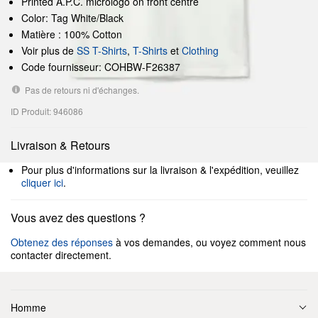
Printed A.P.C. micrologo on front centre
Color: Tag White/Black
Matière : 100% Cotton
Voir plus de
SS T-Shirts
,
T-Shirts
et
Clothing
Code fournisseur: COHBW-F26387
Pas de retours ni d'échanges.
ID Produit: 946086
Livraison & Retours
Pour plus d'informations sur la livraison & l'expédition, veuillez
cliquer ici
.
Vous avez des questions ?
Obtenez des réponses
à vos demandes, ou voyez comment nous
contacter directement.
Homme