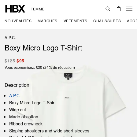
FEMME
NOUVEAUTÉS
MARQUES
VÊTEMENTS
CHAUSSURES
ACC
A.P.C.
Boxy Micro Logo T-Shirt
$125
$95
Vous économisez: $30 (24% de réduction)
Description
A.P.C.
Boxy Micro Logo T-Shirt
Wide cut
Made of cotton
Ribbed crewneck
Sloping shoulders and wide short sleeves