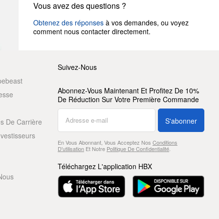
Vous avez des questions ?
Obtenez des réponses
à vos demandes, ou voyez
comment nous contacter directement.
Suivez-Nous
pebeast
Abonnez-Vous Maintenant Et Profitez De 10%
resse
De Réduction Sur Votre Première Commande
S'abonner
s De Carrière
nvestisseurs
En Vous Abonnant, Vous Acceptez Nos
Conditions
D'utilisation
Et Notre
Politique De Confidentialité
.
Téléchargez L'application HBX
Nous