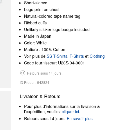
Short-sleeve
Logo print on chest
Natural-colored tape name tag
Ribbed cuffs
Unlikely sticker logo badge included
Made in Japan
Color: White
Matière : 100% Cotton
Voir plus de
SS T-Shirts
,
T-Shirts
et
Clothing
Code fournisseur: U26S-04-0001
Retours sous 14 jours.
ID Produit: 942824
Livraison & Retours
Pour plus d'informations sur la livraison &
l'expédition, veuillez
cliquer ici
.
Retours sous 14 jours.
En savoir plus