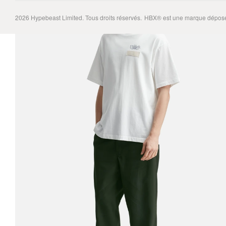
2026
Hypebeast Limited
. Tous droits réservés.
HBX® est une marque déposé