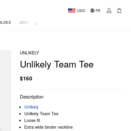
USD
FR
OLDES
JOURNAL
UNLIKELY
Unlikely Team Tee
$160
Description
Unlikely
Unlikely Team Tee
Loose fit
Extra wide binder neckline