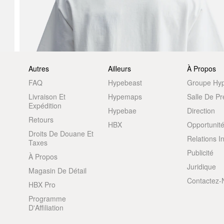
Autres
Ailleurs
À Propos
FAQ
Hypebeast
Groupe Hy
Livraison Et
Hypemaps
Salle De P
Expédition
Hypebae
Direction
Retours
HBX
Opportunité
Droits De Douane Et
Relations I
Taxes
Publicité
À Propos
Juridique
Magasin De Détail
Contactez-
HBX Pro
Programme
D'Affiliation