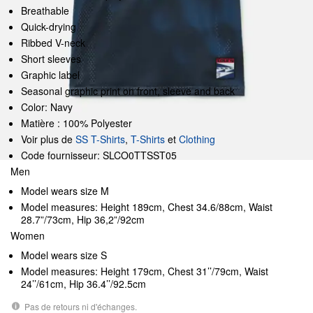
Breathable
Quick-drying
Ribbed V-neck
Short sleeves
Graphic label
Seasonal graphic print on front, sleeve and back
Color: Navy
Matière : 100% Polyester
Voir plus de
SS T-Shirts
,
T-Shirts
et
Clothing
Code fournisseur: SLCO0TTSST05
Men
Model wears size M
Model measures: Height 189cm, Chest 34.6/88cm, Waist
28.7”/73cm, Hip 36,2”/92cm
Women
Model wears size S
Model measures: Height 179cm, Chest 31’’/79cm, Waist
24’’/61cm, Hip 36.4’’/92.5cm
Pas de retours ni d'échanges.