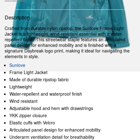
Description
Crafted from durable nylon ripstop, the Sunlove Frame Light
Jacket is a lightweight, wind-resistant essential with a water-
repellent finish. This streetwear staple features an articulated
panel design for enhanced mobility and is finished with a
signature Daybreak logo print, making it ideal for navigating the
elements in style.
Sunlove
Frame Light Jacket
Made of durable ripstop fabric
Lightweight
Water-repellent and waterproof finish
Wind resistant
Adjustable hood and hem with drawstrings
YKK zipper closure
Elastic cuffs with Velcro
Articulated panel design for enhanced mobility
Underarm ventilation detail for breathability