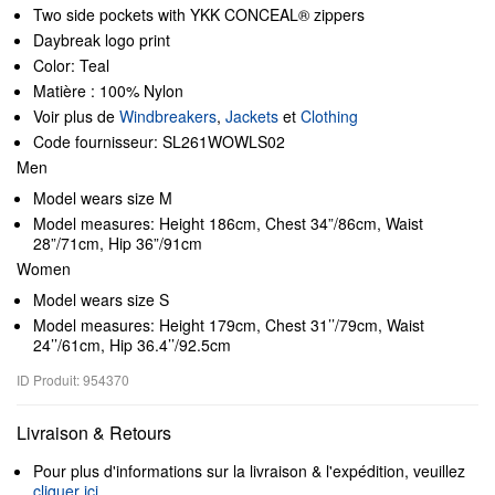
Two side pockets with YKK CONCEAL® zippers
Daybreak logo print
Color: Teal
Matière : 100% Nylon
Voir plus de
Windbreakers
,
Jackets
et
Clothing
Code fournisseur: SL261WOWLS02
Men
Model wears size M
Model measures: Height 186cm, Chest 34”/86cm, Waist
28”/71cm, Hip 36”/91cm
Women
Model wears size S
Model measures: Height 179cm, Chest 31’’/79cm, Waist
24’’/61cm, Hip 36.4’’/92.5cm
ID Produit: 954370
Livraison & Retours
Pour plus d'informations sur la livraison & l'expédition, veuillez
cliquer ici
.