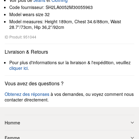
Voir plus de
Jeans
et
Clothing
Code fournisseur: SH2LA0052M30055963
Model wears size 32
Model measures: Height 189cm, Chest 34.6/88cm, Waist
28.7”/73cm, Hip 36,2”/92cm
ID Produit: 951044
Livraison & Retours
Pour plus d'informations sur la livraison & l'expédition, veuillez
cliquer ici
.
Vous avez des questions ?
Obtenez des réponses
à vos demandes, ou voyez comment nous
contacter directement.
Homme
Femme