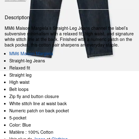
Description
MM6 Maison Margiela’s Straight-Leg Jeans channel the label’s
subversive minimalism with a relaxed fit, high waist, and signature
white stitch line at the back. Finished with a numeric patch on the
back pocket, this cotton pair sharpens an everyday staple.
MM6 Maison Margiela
Straight-leg Jeans
Relaxed fit
Straight leg
High waist
Belt loops
Zip fly and button closure
White stitch line at waist back
Numeric patch on back pocket
5-pocket
Color: Blue
Matière : 100% Cotton