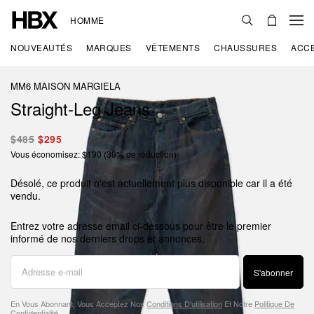
HOMME
NOUVEAUTÉS
MARQUES
VÊTEMENTS
CHAUSSURES
ACC
MM6 MAISON MARGIELA
Straight-Leg Jeans
$485
$295
Vous économisez: $190 (39% de réduction)
Désolé, ce produit n'est actuellement plus disponible car il a été
vendu.
Entrez votre adresse email ci-dessous pour être le premier
informé de nos derniers drops et annonces.
S'abonner
En Vous Abonnant, Vous Acceptez Nos
Conditions D'utilisation
Et Notre
Politique De
Confidentialité
.