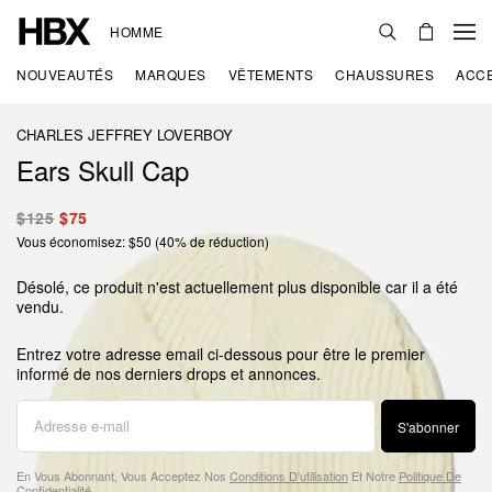
HOMME
NOUVEAUTÉS
MARQUES
VÊTEMENTS
CHAUSSURES
ACC
CHARLES JEFFREY LOVERBOY
Ears Skull Cap
$125
$75
Vous économisez: $50 (40% de réduction)
Désolé, ce produit n'est actuellement plus disponible car il a été
vendu.
Entrez votre adresse email ci-dessous pour être le premier
informé de nos derniers drops et annonces.
S'abonner
En Vous Abonnant, Vous Acceptez Nos
Conditions D'utilisation
Et Notre
Politique De
Confidentialité
.