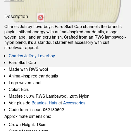
Description
Charles Jeffrey Loverboy’s Ears Skull Cap channels the brand’s
playful, offbeat energy with animal-inspired ear details, a logo
woven label, and an ecru finish. Crafted from an RWS lambswool-
nylon blend, it’s a standout statement accessory with cult
streetwear appeal.
Charles Jeffrey Loverboy
Ears Skull Cap
Made with RWS wool
Animal-inspired ear details
Logo woven label
Color: Ecru
Matière : 80% RWS Lambswool, 20% Nylon
Voir plus de
Beanies
,
Hats
et
Accessories
Code fournisseur: 062130602
Approximate dimensions:
Crown Height: 18cm