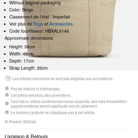
Without original packaging
Color: Beige
Classement de l'état : Imparfait
Voir plus de
Bags
et
Accessories
Code fournisseur: HBXAL6146
Approximate dimensions:
Height: 38cm
Width: 48cm
Depth: 17cm
Strap Length: 26cm
Les articles d'archives ne sont pas éligibles aux annulations.
Pas de retours ni d'échanges.
Cet article est exclu des promotions.
Ceci est un article surdimensionné/en surpoids, des frais d'expédition
supplémentaires seront appliqués lors du paiement.
La livraison gratuite ne s'applique pas à cet article.
ID Produit: 952644
Livraison & Retours