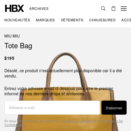
ARCHIVES
NOUVEAUTÉS
MARQUES
VÊTEMENTS
CHAUSSURES
ACC
MIU MIU
Tote Bag
$195
Désolé, ce produit n'est actuellement plus disponible car il a été
vendu.
Entrez votre adresse email ci-dessous pour être le premier
informé de nos derniers drops et annonces.
S'abonner
En Vous Abonnant, Vous Acceptez Nos
Conditions D'utilisation
Et Notre
Politique De
Confidentialité
.