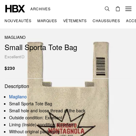
ARCHIVES
NOUVEAUTÉS
MARQUES
VÊTEMENTS
CHAUSSURES
ACC
MAGLIANO
Small Sporta Tote Bag
Excellent
$230
Description
Magliano
Small Sporta Tote Bag
Small hole and loose thread at the back
Outside condition: Excellent
Lining (Inside) condition: Excellent
Without original packaging