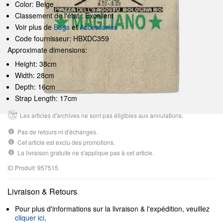
Color: Beige
Classement de l'état : Excellent
Voir plus de
Bags
et
Accessories
Code fournisseur: HBXDC359
Approximate dimensions:
Height: 38cm
Width: 28cm
Depth: 16cm
Strap Length: 17cm
Les articles d'archives ne sont pas éligibles aux annulations.
Pas de retours ni d'échanges.
Cet article est exclu des promotions.
La livraison gratuite ne s'applique pas à cet article.
ID Produit: 957515
Livraison & Retours
Pour plus d'informations sur la livraison & l'expédition, veuillez
cliquer ici
.